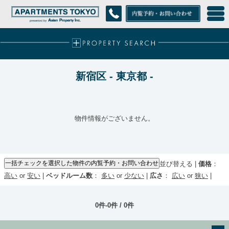
新宿区 - 東京都 -
物件情報がございません。
並び替える |
価格
：
高い
or
安い
|
ベッドルーム数
：
多い
or
少ない
|
広さ
：
広い
or
狭い
|
0件-0件 / 0件