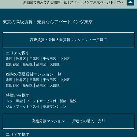
新宿区で購入できる物件一覧 | アパートメンツ東京ページトップへ
東京の高級賃貸・売買ならアパートメンツ東京
高級賃貸・外国人向賃貸マンション・一戸建て
エリアで探す
|
|
|
|
港区
渋谷区
目黒区
千代田区
中央区
|
|
|
世田谷区
新宿区
品川区
大田区
都内の高級賃貸マンション一覧
|
|
|
|
港区
渋谷区
目黒区
千代田区
中央区
|
|
|
世田谷区
新宿区
品川区
大田区
特徴から探す
|
|
ペット可能
フロントサービス付
新築・築浅
|
ジム・フィットネス付
高層マンション
高級分譲マンション・一戸建ての購入・売却
エリアで探す