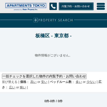
板橋区 - 東京都 -
物件情報がございません。
並び替える |
価格
：
高い
or
安い
|
ベッドルーム数
：
多い
or
少ない
|
広
さ
：
広い
or
狭い
|
0件-0件 / 0件