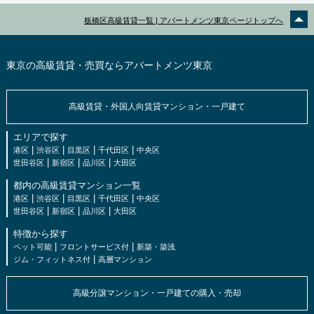
板橋区高級賃貸一覧 | アパートメンツ東京ページトップへ
東京の高級賃貸・売買ならアパートメンツ東京
高級賃貸・外国人向賃貸マンション・一戸建て
エリアで探す
|
|
|
|
港区
渋谷区
目黒区
千代田区
中央区
|
|
|
世田谷区
新宿区
品川区
大田区
都内の高級賃貸マンション一覧
|
|
|
|
港区
渋谷区
目黒区
千代田区
中央区
|
|
|
世田谷区
新宿区
品川区
大田区
特徴から探す
|
|
ペット可能
フロントサービス付
新築・築浅
|
ジム・フィットネス付
高層マンション
高級分譲マンション・一戸建ての購入・売却