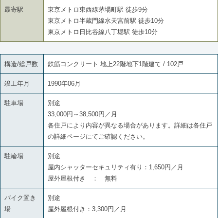
最寄駅
東京メトロ東西線茅場町駅 徒歩9分
東京メトロ半蔵門線水天宮前駅 徒歩10分
東京メトロ日比谷線八丁堀駅 徒歩10分
構造/総戸数
鉄筋コンクリート 地上22階地下1階建て / 102戸
竣工年月
1990年06月
駐車場
別途
33,000円～38,500円／月
各住戸により内容が異なる場合があります。詳細は各住戸
の詳細ページにてご確認ください。
駐輪場
別途
屋内シャッターセキュリティ有り：1,650円／月
屋外屋根付き ： 無料
バイク置き
別途
場
屋外屋根付き：3,300円／月