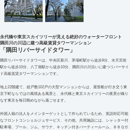
永代橋や東京スカイツリーが見える絶好のウォーターフロント
隅田川の川辺に建つ高級賃貸タワーマンション
「隅田リバーサイドタワー」
隅田リバーサイドタワーは、中央区新川、茅場町駅から徒歩9分、水天宮前
駅から徒歩10分、八丁堀駅から徒歩10分、隅田川の川沿いに建つリバーサイ
ド高級賃貸タワーマンションです。
地上22階建て、総戸数102戸の大型マンションからは、屋形船が行き交う東
京下町ならではの風情ある風景と、永代橋と東京スカイツリーの夜景が織り
なす東京を毎日眺めながら過ごせます。
外国人籍の法人をメインターゲットとして作られているため、英語対応可能
なフロントコンシェルジュサービス、その他、共用施設には、シャッター付
駐車場、プール、ジム、サウナ、キッチン付きパーティールーム、ＢＢＱガ