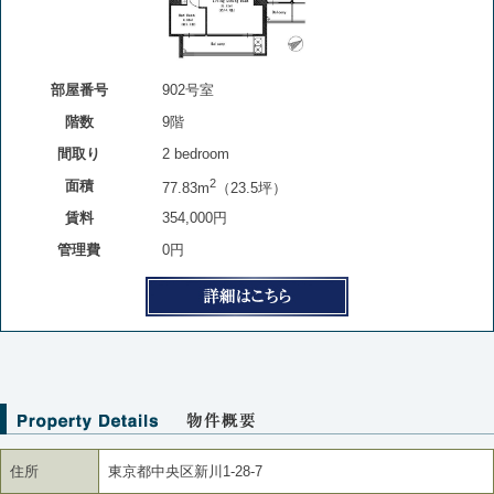
部屋番号
902号室
階数
9階
間取り
2 bedroom
2
面積
77.83m
（23.5坪）
賃料
354,000円
管理費
0円
住所
東京都中央区新川1-28-7