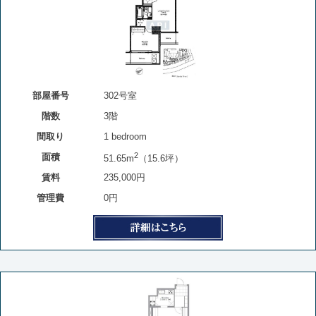
部屋番号
302号室
階数
3階
間取り
1 bedroom
2
面積
51.65m
（15.6坪）
賃料
235,000円
管理費
0円