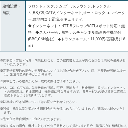
建物設備・
フロントデスク,ジム,プール,ラウンジ,トランクルー
施設
ム,BS,CS,CATV,インターネット,オートロック,エレベータ
ー,敷地内ゴミ置場,セキュリティ,
◆インターネット：NTT BフレッツWIFIスポット対応：無
料 ◆スカパー光：無料：65チャンネル録画再生機能付
(BBC,CNN含む) ◆トランクルーム：11,000円/区画/月(1.8
㎡)
※間取図・方位・写真・内装仕様など、この案内書と現況が異なる場合は現況を優先させ
ていただきます。
※定期借家契約の場合の再契約についてはお問い合わせ下さい。尚、再契約が可能な場合
は、別途再契約料等がかかります。
※掲載している物件が万が一成約の際はご了承ください。
※BS、CS、CATV等の各種放送の視聴の可否、視聴方法、料金形態、並びにインターネッ
トの接続環境、料金形態は、物件別に異なりますので、各サービスの提供業者に直接ご
確認下さるようお願いいたします。
※駐車場の空き状況についてはお問い合わせください。
※設備、施設は別途契約や利用料金がかかるものもございますのでご確認をお願いいたし
ます。
※別途住宅総合保険にご加入いただきます。
※契約成立の場合、弊社に対して仲介手数料として賃料の1カ月分（消費税別）相当額のお