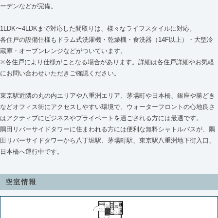
ーデンなどが完備。
1LDK〜4LDKまで対応した間取りは、様々なライフスタイルに対応。
各住戸の設備仕様もドラム式洗濯機・乾燥機・食洗器（14F以上）・大型冷
蔵庫・オーブンレンジなどがついています。
※各住戸により仕様がことなる場合があります。詳細は各住戸詳細やお気軽
にお問い合わせいただきご確認ください。
東京駅近隣の丸の内エリアや八重洲エリア、茅場町や日本橋、銀座や勝どき
などオフィス街にアクセスしやすい環境で、ウォーターフロントの心地良さ
はアクティブにビジネスやプライベートを過ごされる方には最適です。
隅田リバーサイドタワーに住まわれる方には便利な無料シャトルバスが、隅
田リバーサイドタワーから八丁堀駅、茅場町駅、東京駅八重洲地下街入口、
日本橋へ運行中です。