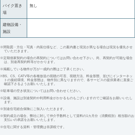
バイク置き
無し
場
建物設備・
施設
※間取図・方位・写真・内装仕様など、この案内書と現況が異なる場合は現況を優先させ
ていただきます。
※定期借家契約の場合の再契約についてはお問い合わせ下さい。尚、再契約が可能な場合
は、別途再契約料等がかかります。
※掲載している物件が万が一成約の際はご了承ください。
※BS、CS、CATV等の各種放送の視聴の可否、視聴方法、料金形態、並びにインターネッ
トの接続環境、料金形態は、物件別に異なりますので、各サービスの提供業者に直接ご
確認下さるようお願いいたします。
※駐車場の空き状況についてはお問い合わせください。
※設備、施設は別途契約や利用料金がかかるものもございますのでご確認をお願いいたし
ます。
※別途住宅総合保険にご加入いただきます。
※契約成立の場合、弊社に対して仲介手数料として賃料の1カ月分（消費税別）相当額のお
支払いの承諾をお願いいたします。
※住宅に関する賃料・管理費は非課税です。